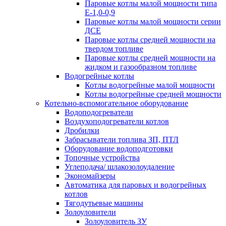
Паровые котлы малой мощности типа
Е-1,0-0,9
Паровые котлы малой мощности серии
ДСЕ
Паровые котлы средней мощности на
твердом топливе
Паровые котлы средней мощности на
жидком и газообразном топливе
Водогрейные котлы
Котлы водогрейные малой мощности
Котлы водогрейные средней мощности
Котельно-вспомогательное оборудование
Водоподогреватели
Воздухоподогреватели котлов
Дробилки
Забрасыватели топлива ЗП, ПТЛ
Оборудование водоподготовки
Топочные устройства
Углеподача/ шлакозолоудаление
Экономайзеры
Автоматика для паровых и водогрейных
котлов
Тягодутьевые машины
Золоуловители
Золоуловитель ЗУ