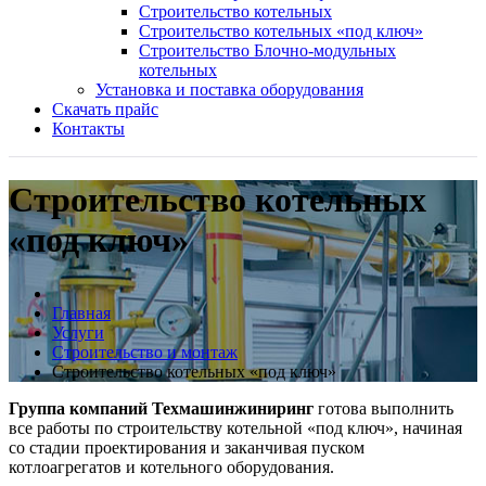
Строительство котельных
Строительство котельных «под ключ»
Строительство Блочно-модульных
котельных
Установка и поставка оборудования
Скачать прайс
Контакты
Строительство котельных
«под ключ»
Главная
Услуги
Строительство и монтаж
Строительство котельных «под ключ»
Группа компаний Техмашинжиниринг
готова выполнить
все работы по строительству котельной «под ключ», начиная
со стадии проектирования и заканчивая пуском
котлоагрегатов и котельного оборудования.