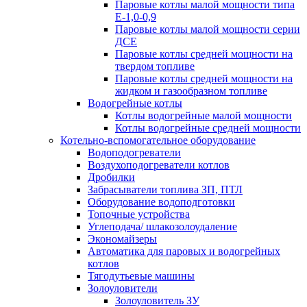
Паровые котлы малой мощности типа
Е-1,0-0,9
Паровые котлы малой мощности серии
ДСЕ
Паровые котлы средней мощности на
твердом топливе
Паровые котлы средней мощности на
жидком и газообразном топливе
Водогрейные котлы
Котлы водогрейные малой мощности
Котлы водогрейные средней мощности
Котельно-вспомогательное оборудование
Водоподогреватели
Воздухоподогреватели котлов
Дробилки
Забрасыватели топлива ЗП, ПТЛ
Оборудование водоподготовки
Топочные устройства
Углеподача/ шлакозолоудаление
Экономайзеры
Автоматика для паровых и водогрейных
котлов
Тягодутьевые машины
Золоуловители
Золоуловитель ЗУ